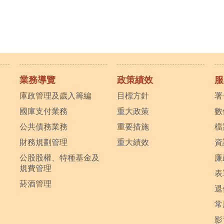
業務導覽
政策績效
服
庫政管理及歲入籌編
目標方針
署
國庫支付業務
重大政策
數
公共債務業務
重要措施
檔
財務規劃管理
重大績效
資
公股股權、特種基金及
廉
規費管理
表
菸酒管理
退
常
影