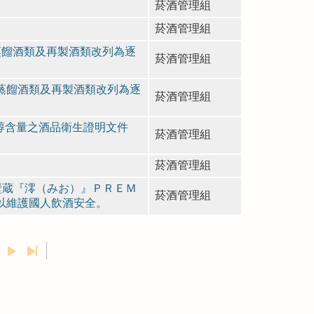
菸酒管理組
菸酒管理組
之蒸餾酒類及再製酒類改列為逐
菸酒管理組
之蒸餾酒類及再製酒類改列為逐
菸酒管理組
甲醇含量之酒品衛生證明文件
菸酒管理組
菸酒管理組
壁蔵『澪（みお）』ＰＲＥＭ
菸酒管理組
，以維護國人飲酒安全。