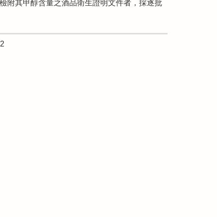
未檢附其甲醇含量之酒品衛生證明文件者，採逐批
2