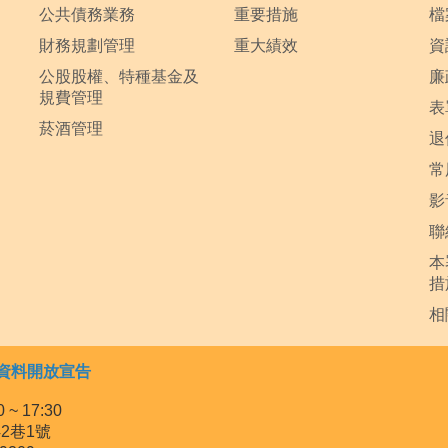
公共債務業務
重要措施
檔
財務規劃管理
重大績效
資
公股股權、特種基金及
廉
規費管理
表
菸酒管理
退
常
影
聯
本
措
相
資料開放宣告
~ 17:30
2巷1號