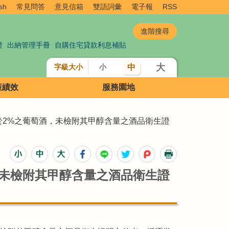
sh
常見問答
意見信箱
雙語詞彙
電子報
RSS
證
出納管理手冊
自購住宅貸款利息補貼
大
中
字級大小
小
策績效
服務園地
低於2%之葡萄酒，未檢附其甲醇含量之酒品衛生證
，未檢附其甲醇含量之酒品衛生證