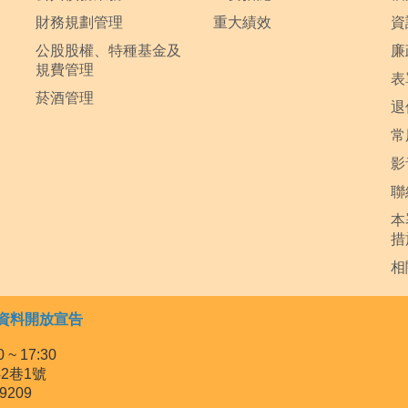
財務規劃管理
重大績效
資
公股股權、特種基金及
廉
規費管理
表
菸酒管理
退
常
影
聯
本
措
相
資料開放宣告
~ 17:30
2巷1號
9209