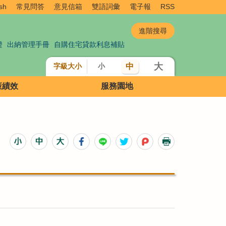
sh
常見問答
意見信箱
雙語詞彙
電子報
RSS
證
出納管理手冊
自購住宅貸款利息補貼
大
中
字級大小
小
策績效
服務園地