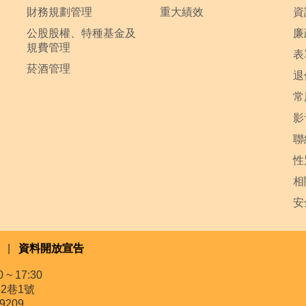
財務規劃管理
重大績效
資
公股股權、特種基金及
廉
規費管理
表
菸酒管理
退
常
影
聯
性
相
安
|
資料開放宣告
~ 17:30
2巷1號
9209