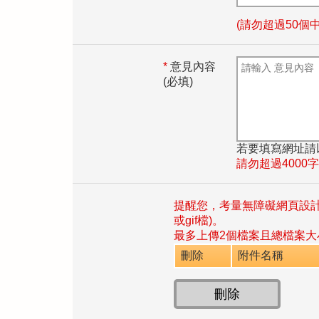
(請勿超過50個
*
意見內容
(必填)
若要填寫網址請
請勿超過4000
提醒您，考量無障礙網頁設計所有上傳檔案
或gif檔)。
最多上傳2個檔案且總檔案大
刪除
附件名稱
刪除