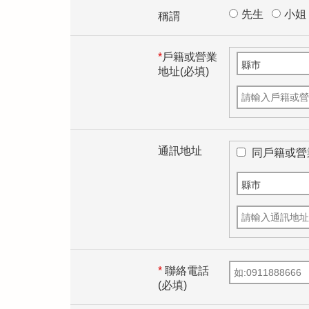
先生
小姐
稱謂
*
戶籍或營業
戶
地址(必填)
籍
或
營
業
地
址
通訊地址
通
同戶籍或營
(
訊
必
地
填
址
)
*
聯絡電話
(必填)