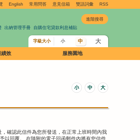
覽
English
常用問答
意見信箱
雙語詞彙
RSS
證
出納管理手冊
自購住宅貸款利息補貼
大
中
字級大小
小
策績效
服務園地
址，確認此信件為您所發送，在正常上班時間內我
予以回覆。 在隨附的電子回函郵件內將有您信件