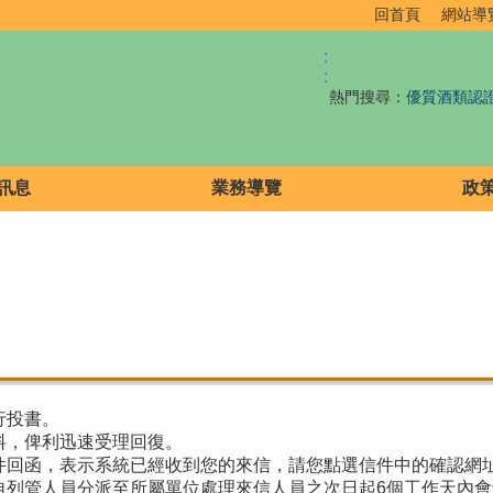
回首頁
網站導
:
:
熱門搜尋：
優質酒類認
訊息
業務導覽
政
行投書。
料，俾利迅速受理回復。
件回函，表示系統已經收到您的來信，請您點選信件中的確認網
自列管人員分派至所屬單位處理來信人員之次日起6個工作天內會