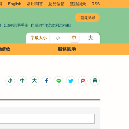
覽
English
常用問答
意見信箱
雙語詞彙
RSS
證
出納管理手冊
自購住宅貸款利息補貼
大
中
字級大小
小
策績效
服務園地