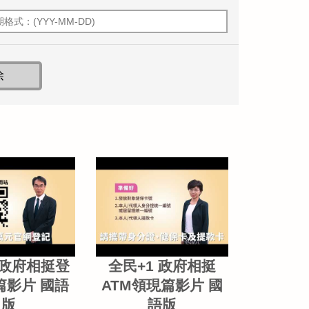
 政府相挺登
全民+1 政府相挺
篇影片 國語
ATM領現篇影片 國
版
語版