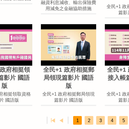
融資利息減收、輸出保險費
全民+1 
用減免之金融協助措施
篇影
 政府相挺領
全民+1 政府相挺郵
全民+1
篇影片 國語
局領現篇影片 國語
接入帳
版
版
政府相挺領取資格
全民+1 政府相挺郵局領現
全民+1 
片 國語版
篇影片 國語版
篇影
1
2
3
4
5