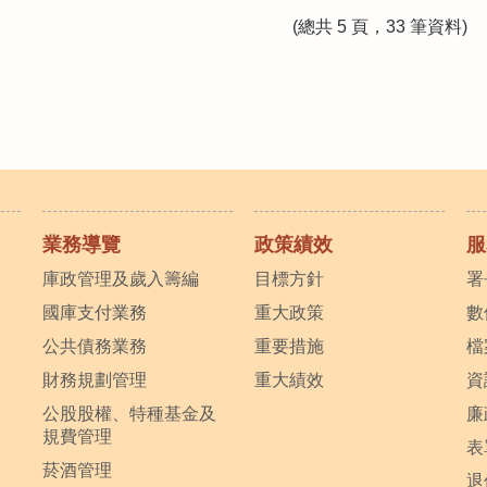
(總共 5 頁，33 筆資料)
業務導覽
政策績效
服
庫政管理及歲入籌編
目標方針
署
國庫支付業務
重大政策
數
公共債務業務
重要措施
檔
財務規劃管理
重大績效
資
公股股權、特種基金及
廉
規費管理
表
菸酒管理
退