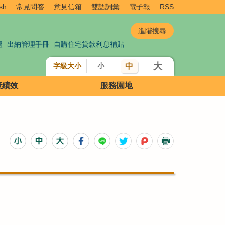
sh
常見問答
意見信箱
雙語詞彙
電子報
RSS
證
出納管理手冊
自購住宅貸款利息補貼
大
中
字級大小
小
策績效
服務園地