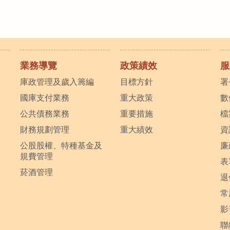
業務導覽
政策績效
服
庫政管理及歲入籌編
目標方針
署
國庫支付業務
重大政策
數
公共債務業務
重要措施
檔
財務規劃管理
重大績效
資
公股股權、特種基金及
廉
規費管理
表
菸酒管理
退
常
影
聯