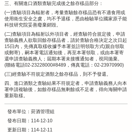
三、有關進口酒類查驗完成後之餘存樣品部分：
(一)查驗項目為輻射者，考量查驗餘存樣品恐有不適食用或
使用衛生安全之虞，均不予退樣，悉由檢驗單位國家原子能
科技研究院妥善廢棄銷毀。
(二)查驗項目為輻射以外項目者，經查驗符合規定後，申請
查驗義務人欲取回餘存樣品者，請於查驗合格決定之次日起
15日內，先傳真取樣收據予本署並註明領取方式(親自領取
或郵寄)，嗣本署電話通知後，再至本署領取，或由本署寄
還申請查驗義務人；屆期本署未接獲通知者，視同拋棄。
(聯絡電話02-23228000#8489，傳真電話：02-23970990)
(三)經查驗不符規定酒類之餘存樣品，則不予發還。
四、進口酒類之查驗結果不符規定者，申請查驗義務人向本
署申請複驗後，如餘存樣品無剩餘或不足者，得向海關申請
重新取樣。
發布單位：菸酒管理組
發布日期：114-12-10
更新日期：114-12-11