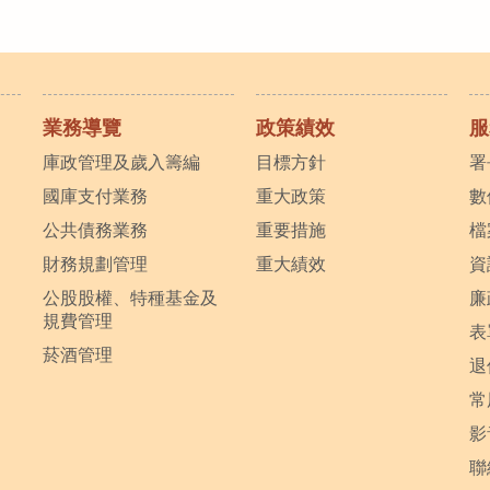
業務導覽
政策績效
服
庫政管理及歲入籌編
目標方針
署
國庫支付業務
重大政策
數
公共債務業務
重要措施
檔
財務規劃管理
重大績效
資
公股股權、特種基金及
廉
規費管理
表
菸酒管理
退
常
影
聯