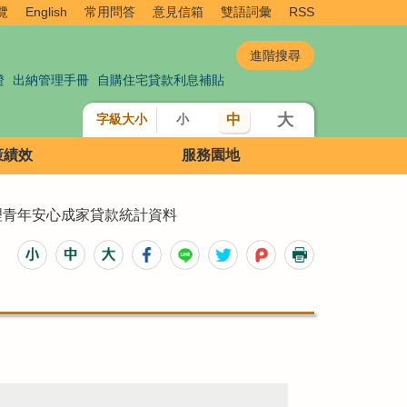
覽
English
常用問答
意見信箱
雙語詞彙
RSS
證
出納管理手冊
自購住宅貸款利息補貼
大
中
字級大小
小
策績效
服務園地
辦理青年安心成家貸款統計資料