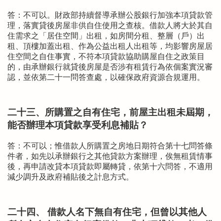
答：不可以。財政部持續督導承辦公股銀行加強本項貸款管
理，落實貸後房屋非供自住使用之查核。借款人將大於其自
住需求之「居住空間」出租，如房間分租、整層（戶）出
租、頂樓加蓋出租、作為公益出租人出租等，均影響房屋居
住空間之自住事實，不符本項貸款協助購屋自住之政策目
的，由承辦銀行就貸後房屋是否涉有租賃行為依個案實況審
認，並依第二十一問答查處，以確保政府資源合規運用。
二十三、所購置之自有住宅，前屋主出租未屆期，
能否辦理本項貸款享受利息補貼？
答：不可以；惟借款人所購置之房地日期符合第十七問答條
件者，如先以承辦銀行之其他貸款方案辦理，俟無租賃情事
後，再申請改貸本項貸款即屬轉貸，依第十六問答，不適用
減少調升及政府補貼後之計息方式。
二十四、 借款人名下無自有住宅，但曾以其他人