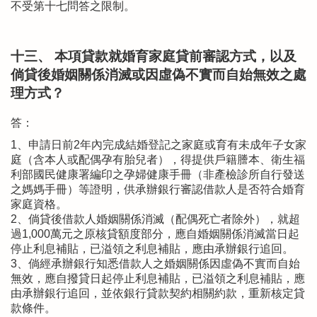
不受第十七問答之限制。
十三、 本項貸款就婚育家庭貸前審認方式，以及
倘貸後婚姻關係消滅或因虛偽不實而自始無效之處
理方式？
答：
1、申請日前2年內完成結婚登記之家庭或育有未成年子女家
庭（含本人或配偶孕有胎兒者），得提供戶籍謄本、衛生福
利部國民健康署編印之孕婦健康手冊（非產檢診所自行發送
之媽媽手冊）等證明，供承辦銀行審認借款人是否符合婚育
家庭資格。
2、倘貸後借款人婚姻關係消滅（配偶死亡者除外），就超
過1,000萬元之原核貸額度部分，應自婚姻關係消滅當日起
停止利息補貼，已溢領之利息補貼，應由承辦銀行追回。
3、倘經承辦銀行知悉借款人之婚姻關係因虛偽不實而自始
無效，應自撥貸日起停止利息補貼，已溢領之利息補貼，應
由承辦銀行追回，並依銀行貸款契約相關約款，重新核定貸
款條件。