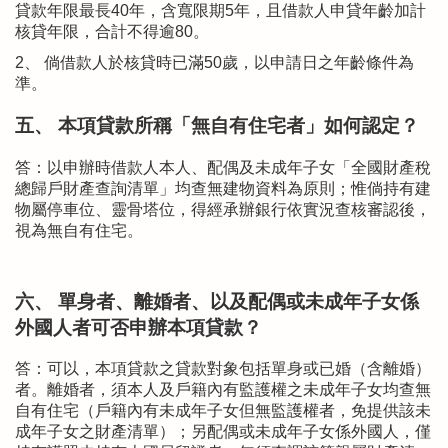
貸款年限最長40年，含寬限期5年，且借款人申貸年齡加計
核貸年限，合計不得逾80。
2、 倘借款人於核貸時已滿50歲，以申請日之年齡條件為
準。
五、 本項貸款所稱「無自有住宅者」如何認定？
答：以申辦時借款人本人、配偶及未成年子女「全國財產稅
總歸戶財產查詢清單」均查無建物資料為原則；惟倘持有建
物屬停車位、靈骨塔位，得經承辦銀行依實況查核審認後，
視為無自有住宅。
六、 單身者、離婚者、以及配偶或未成年子女係
外國人者可否申辦本項貸款？
答：可以，本項貸款之貸款對象包括單身或已婚（含離婚）
者。離婚者，須本人及戶籍內有監護權之未成年子女均查無
自有住宅（戶籍內有未成年子女但無監護權者，免提供該未
成年子女之財產清單）；另配偶或未成年子女係外國人，僅