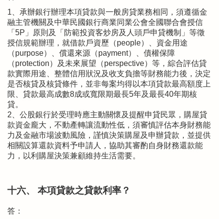
1、承辦銀行辦理本項貸款與一般房貸業務相同，須遵循金
融主管機關及中華民國銀行商業同業公會全國聯合會授信
「5P」原則及「防範投資客炒房及人頭戶申貸機制」等徵
授信規範辦理，就借款戶資歷（people）、資金用途
（purpose）、償還來源（payment）、債權保障
（protection）及未來展望（perspective）等，綜合評估貸
款實際用途、整體信用狀況及收支負擔等財務能力後，決定
是否核貸及核貸條件，並非每案均得以本項貸款最高額度上
限、貸款最高成數8成或寬限期最長5年及最長40年期核
貸。
2、公股銀行於受理時應主動關懷及提醒申貸民眾，購屋貸
款資金龐大，不動產轉讓流動性低，須審慎評估本身財務能
力及金融市場波動風險，謹慎決策購屋及申辦貸款，並提供
相關設算還款資料予申請人，協助其審酌自身財務還款能
力，以利購屋決策兼顧維持生活需要。
十六、 本項貸款之貸款利率？
答：