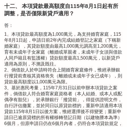
十二、 本項貸款最高額度自115年8月1日起有所
調整，是否僅限新貸戶適用？
答：
1、本項貸款最高額度為1,000萬元，為支持婚育家庭，115
年8月1日起，申請日前2年內完成結婚登記之家庭（下稱新
婚家庭），其貸款額度由最高1,000萬元調高至1,200萬元，
育有未成年子女家庭（離婚或單親者，未成年子女須與借款
人同戶籍且有監護權）貸款額度最高1,500萬元，以新貸戶
適用為原則，不溯及既往。
2、倘借款人於申請時符合上開婚育家庭條件，惟經承辦銀
行撥貸前查核其資格喪失（離婚或未成年子女已成年），則
貸款最高額度以1,000萬元為限。
3、基於惠民考量，115年7月31日以前申辦本項貸款之案
件，倘借款人符合婚育家庭資格者（本人結婚、或本人或配
偶孕有胎兒），於承辦銀行「撥貸前」，得提供證明文件，
自行評估撤案，並於同日以原貸款標的，重新申請適用本項
貸款115年8月1日以後方案，惟經選擇後不得變更；重新申
請日已逾原貸標的所有權移轉登記日期（以建物謄本為準）
6個月，但原申請日仍在6個月內者，仍符合本項貸款規定，