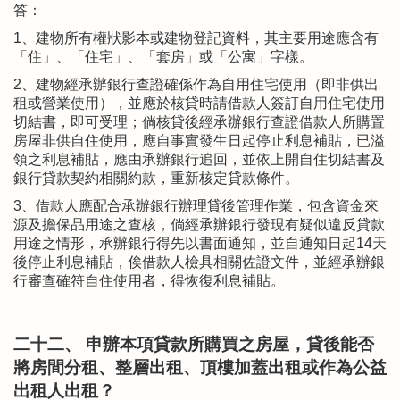
答：
1、建物所有權狀影本或建物登記資料，其主要用途應含有
「住」、「住宅」、「套房」或「公寓」字樣。
2、建物經承辦銀行查證確係作為自用住宅使用（即非供出
租或營業使用），並應於核貸時請借款人簽訂自用住宅使用
切結書，即可受理；倘核貸後經承辦銀行查證借款人所購置
房屋非供自住使用，應自事實發生日起停止利息補貼，已溢
領之利息補貼，應由承辦銀行追回，並依上開自住切結書及
銀行貸款契約相關約款，重新核定貸款條件。
3、借款人應配合承辦銀行辦理貸後管理作業，包含資金來
源及擔保品用途之查核，倘經承辦銀行發現有疑似違反貸款
用途之情形，承辦銀行得先以書面通知，並自通知日起14天
後停止利息補貼，俟借款人檢具相關佐證文件，並經承辦銀
行審查確符自住使用者，得恢復利息補貼。
二十二、 申辦本項貸款所購買之房屋，貸後能否
將房間分租、整層出租、頂樓加蓋出租或作為公益
出租人出租？