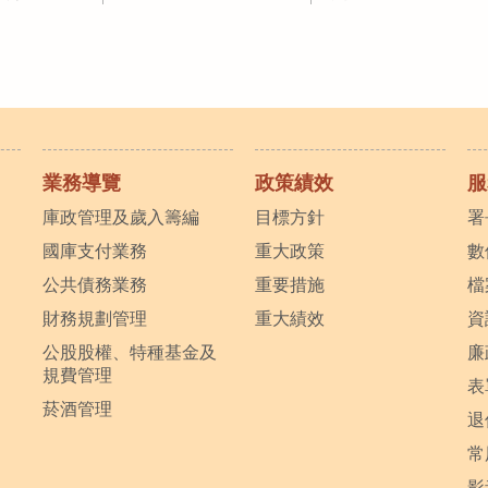
業務導覽
政策績效
服
庫政管理及歲入籌編
目標方針
署
國庫支付業務
重大政策
數
公共債務業務
重要措施
檔
財務規劃管理
重大績效
資
公股股權、特種基金及
廉
規費管理
表
菸酒管理
退
常
影