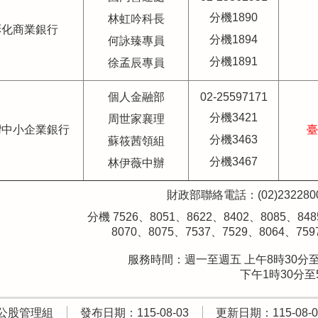
分機1890
林虹吟科長
彰化商業銀行
分機1894
何詠臻專員
分機1891
徐孟辰專員
個人金融部
02-25597171
分機3421
周世家襄理
灣中小企業銀行
臺
分機3463
蘇筱茜領組
分機3467
林伊薇中辦
財政部聯絡電話：(02)232280
分機 7526、8051、8622、8402、8085、84
8070、8075、7537、7529、8064、7597、
服務時間：週一至週五 上午8時30分至
下午1時30分至5時
公股管理組
發布日期：115-08-03
更新日期：115-08-0