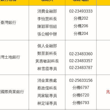
消費金融部
02-23493333
分機202
李怡慧科長
臺灣銀行
分機206
陳穎翠領組
分機204
張公輔中辦
個人金融部
鄭景新科長
02-23483360
臺灣土地銀行
02-23483357
黃惠敏副科長
02-23483787
林雪霞專員
消金業務處
02-25633156
分機6797
蔡政儒科長
豐國際商業銀行
兆
分機6720
周家駿專員
分機6793
林定璿專員