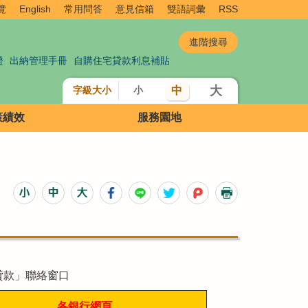
覽
English
常用問答
意見信箱
雙語詞彙
RSS
證
出納管理手冊
自購住宅貸款利息補貼
大
中
字級大小
小
策績效
服務園地
貸款」聯絡窗口
各銀行網頁