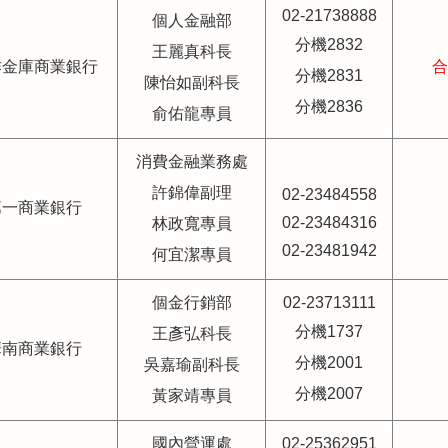
02-21738888
個人金融部
分機2832
王麗真科長
作金庫商業銀行
合
分機2831
陳怡如副科長
分機2836
俞佑龍專員
消費金融業務處
許錦偉副理
02-23484558
第一商業銀行
02-23484316
林政寬專員
02-23481942
何宜潔專員
個金行銷部
02-23713111
分機1737
王彥弘科長
華南商業銀行
分機2001
吳嘉瑜副科長
分機2007
黃家靖專員
國內營運處
02-25362951