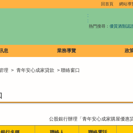
回首頁
網站導
:
:
熱門搜尋：
優質酒類認
訊息
業務導覽
政
管理
>
青年安心成家貸款
> 聯絡窗口
口
公股銀行辦理「青年安心成家購屋優惠
銀行名稱
聯絡人
聯絡電話