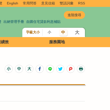
覽
English
常用問答
意見信箱
雙語詞彙
RSS
證
出納管理手冊
自購住宅貸款利息補貼
大
中
字級大小
小
策績效
服務園地