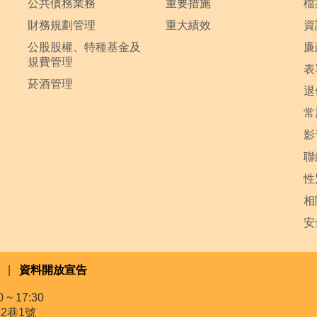
公共債務業務
重要措施
檔
財務規劃管理
重大績效
資
公股股權、特種基金及
廉
規費管理
表
菸酒管理
退
常
影
聯
性
相
安
|
資料開放宣告
~ 17:30
2巷1號