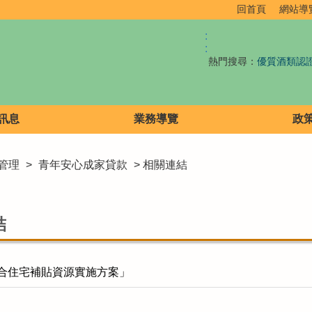
回首頁
網站導
:
:
熱門搜尋：
優質酒類認
訊息
業務導覽
政
管理
>
青年安心成家貸款
> 相關連結
結
合住宅補貼資源實施方案」