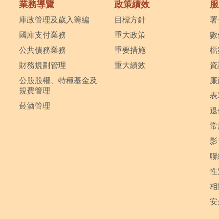
業務導覽
政策績效
服
庫政管理及歲入籌編
目標方針
署
國庫支付業務
重大政策
數
公共債務業務
重要措施
檔
財務規劃管理
重大績效
資
公股股權、特種基金及
廉
規費管理
表
菸酒管理
退
常
影
聯
性
相
安