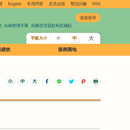
覽
English
常用問答
意見信箱
雙語詞彙
RSS
證
出納管理手冊
自購住宅貸款利息補貼
大
中
字級大小
小
策績效
服務園地