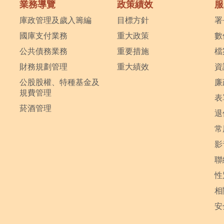
業務導覽
政策績效
服
庫政管理及歲入籌編
目標方針
署
國庫支付業務
重大政策
數
公共債務業務
重要措施
檔
財務規劃管理
重大績效
資
公股股權、特種基金及
廉
規費管理
表
菸酒管理
退
常
影
聯
性
相
安