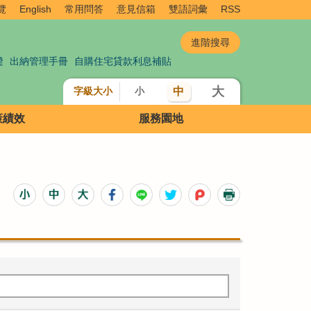
覽
English
常用問答
意見信箱
雙語詞彙
RSS
證
出納管理手冊
自購住宅貸款利息補貼
大
中
字級大小
小
策績效
服務園地