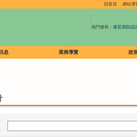
回首頁
網站導
:
:
熱門搜尋：
優質酒類認
訊息
業務導覽
政
計