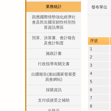
業務統計
發布單位
因應國際情勢強化經濟社
會及民生國安韌性特別預
算資訊專區
預算、決算書、會計報告
序號
及會計制度
1
施政計畫
2
行政指導有關文書
3
4
出國報告(連結國家發展委
員會網站)
5
6
採購資訊
7
支付或接受之補助
8
出版品