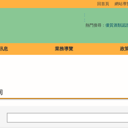
回首頁
網站導
:
:
熱門搜尋：
優質酒類認
訊息
業務導覽
政
詢