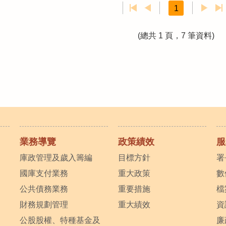
1
(總共 1 頁，7 筆資料)
業務導覽
政策績效
服
庫政管理及歲入籌編
目標方針
署
國庫支付業務
重大政策
數
公共債務業務
重要措施
檔
財務規劃管理
重大績效
資
公股股權、特種基金及
廉