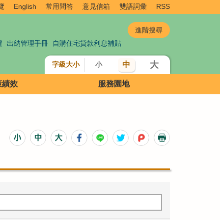
覽
English
常用問答
意見信箱
雙語詞彙
RSS
證
出納管理手冊
自購住宅貸款利息補貼
大
中
字級大小
小
策績效
服務園地