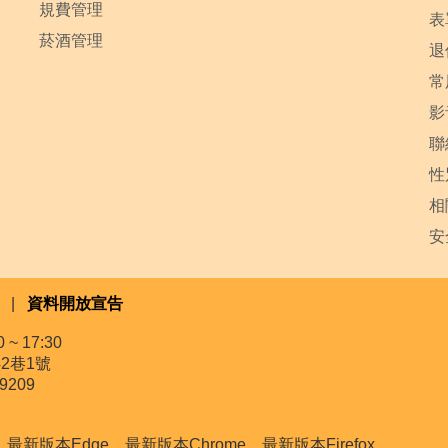
規費管理
表
菸酒管理
退
常
影
聯
性
相
安
|
資料開放宣告
~ 17:30
2巷1號
9209
本Edge、最新版本Chrome、最新版本Firefox