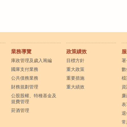
業務導覽
政策績效
服
庫政管理及歲入籌編
目標方針
署
國庫支付業務
重大政策
數
公共債務業務
重要措施
檔
財務規劃管理
重大績效
資
公股股權、特種基金及
廉
規費管理
表
菸酒管理
退
常