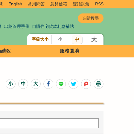
覽
English
常用問答
意見信箱
雙語詞彙
RSS
證
出納管理手冊
自購住宅貸款利息補貼
大
中
字級大小
小
策績效
服務園地