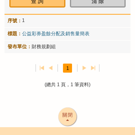
1
公益彩券盈餘分配及銷售量簡表
財務規劃組
1
(總共 1 頁，1 筆資料)
關閉