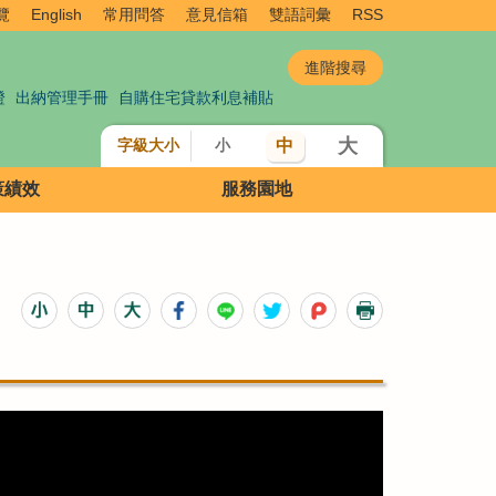
覽
English
常用問答
意見信箱
雙語詞彙
RSS
證
出納管理手冊
自購住宅貸款利息補貼
大
中
字級大小
小
策績效
服務園地