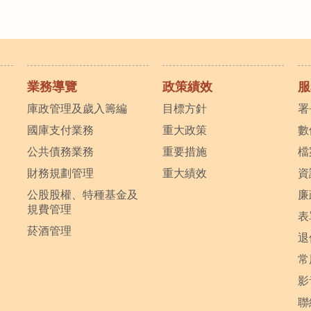
業務導覽
政策績效
服
庫政管理及歲入籌編
目標方針
署
國庫支付業務
重大政策
數
公共債務業務
重要措施
檔
財務規劃管理
重大績效
資
公股股權、特種基金及
廉
規費管理
表
菸酒管理
退
常
影
聯