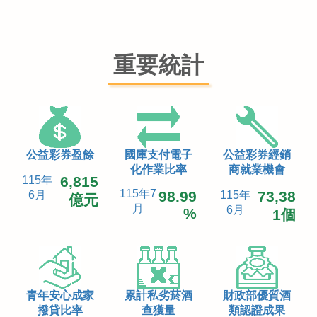
重要統計
公益彩券盈餘
國庫支付電子
公益彩券經銷
化作業比率
商就業機會
6,815
115年
115年7
98.99
73,38
6月
115年
億元
月
6月
%
1個
青年安心成家
累計私劣菸酒
財政部優質酒
撥貸比率
查獲量
類認證成果