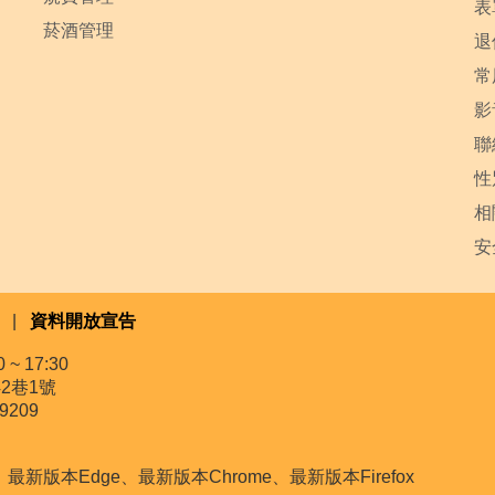
表
菸酒管理
退
常
影
聯
性
相
安
|
資料開放宣告
~ 17:30
2巷1號
9209
本Edge、最新版本Chrome、最新版本Firefox