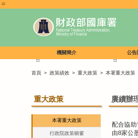
:::
機關簡介
公告
:::
:::
首頁
>
政策績效
>
重大政策
>
本署重大政策
重大政策
賡續辦
本署重大政策
配合協助
由8家公
行政院政策櫥窗