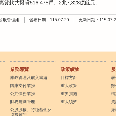
貸款共撥貸516,475戶、2兆7,828億餘元。
公股管理組
發布日期：115-07-20
更新日期：115-07-2
業務導覽
政策績效
服
庫政管理及歲入籌編
目標方針
署
國庫支付業務
重大政策
數
公共債務業務
重要措施
檔
財務規劃管理
重大績效
資
公股股權、特種基金及
廉
規費管理