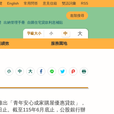
覽
English
常用問答
意見信箱
雙語詞彙
RSS
證
出納管理手冊
自購住宅貸款利息補貼
大
中
字級大小
小
策績效
服務園地
起推出「青年安心成家購屋優惠貸款」，
日止。截至115年6月底止，公股銀行辦