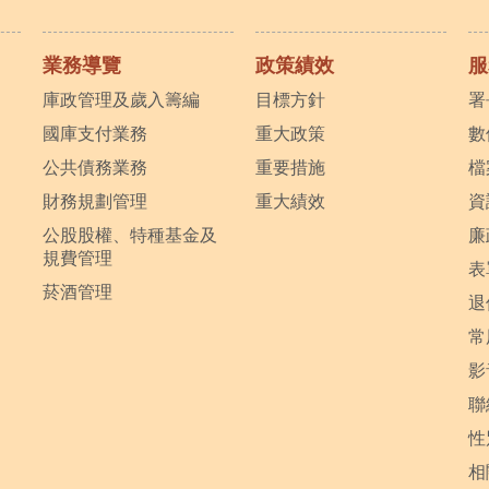
業務導覽
政策績效
服
庫政管理及歲入籌編
目標方針
署
國庫支付業務
重大政策
數
公共債務業務
重要措施
檔
財務規劃管理
重大績效
資
公股股權、特種基金及
廉
規費管理
表
菸酒管理
退
常
影
聯
性
相