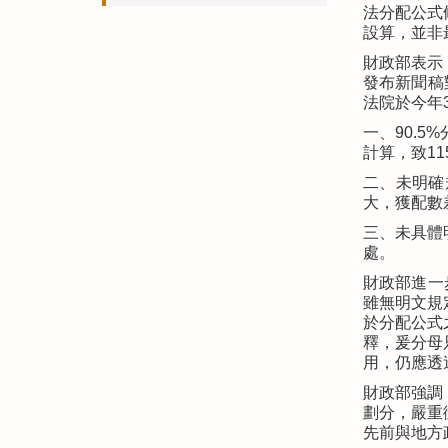
法分配公式
設算，並非
財政部表示
發布新聞稿
法院於今年
一、90.
計算，致1
二、未明確
大，獲配數
三、未具體
處。
財政部進一
雖無明文規
於分配公式
釋，爰分母
用，仍應透
財政部強調
劃分，嚴重
先前與地方