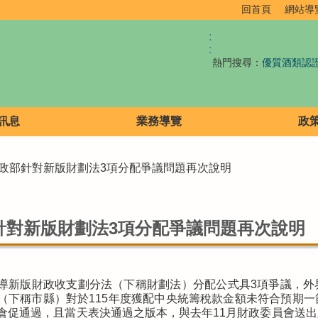
回首頁
網站導
:
:
熱門搜尋：
優質酒類認
訊息
業務導覽
政
財政部針對新版財劃法3項分配爭議問題再次說明
針對新版財劃法3項分配爭議問題再次說明
導新版財政收支劃分法（下稱財劃法）分配公式具3項爭議，外
（下稱市縣）對於115年度獲配中央統籌稅款金額未符合預期
倉促通過，且當天表決通過之版本，與去年11月財政委員會送