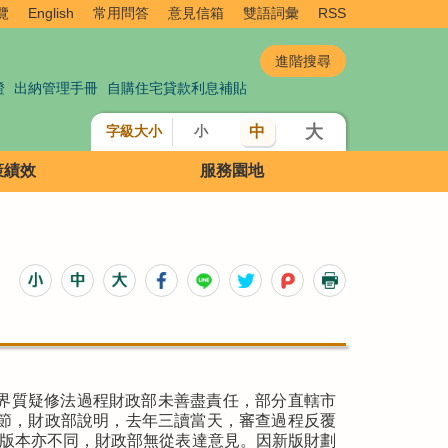
覽
English
常用問答
意見信箱
雙語詞彙
RSS
證
出納管理手冊
自購住宅貸款利息補貼
大
中
字級大小
小
策績效
服務園地
界質疑修法過程財政部未善盡責任，部分直轄市
一節，財政部說明，去年三讀當天，審查過程反覆
出版本亦不同，財政部無從表達意見。因新版財劃