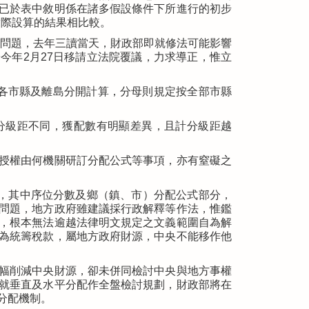
已於表中敘明係在諸多假設條件下所進行的初步
實際設算的結果相比較。
議問題，去年三讀當天，財政部即就修法可能影響
今年2月27日移請立法院覆議，力求導正，惟立
本島各市縣及離島分開計算，分母則規定按全部市縣
分級距不同，獲配數有明顯差異，且計分級距越
授權由何機關研訂分配公式等事項，亦有窒礙之
商，其中序位分數及鄉（鎮、市）分配公式部分，
問題，地方政府雖建議採行政解釋等作法，惟鑑
，根本無法逾越法律明文規定之文義範圍自為解
為統籌稅款，屬地方政府財源，中央不能移作他
幅削減中央財源，卻未併同檢討中央與地方事權
就垂直及水平分配作全盤檢討規劃，財政部將在
分配機制。