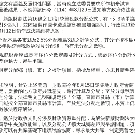
條文有語義及邏輯性問題，當時應立法委員要求所作初步試算，
最後結果，不應與該部今（114）年8月29日通知地方政府依法
，新版財劃法第16條之1所訂統籌稅款分配公式，有下列3項爭
對外說明，並陸續製作圖卡透過該部臉書加強說明，行政院也於
3月12日仍作成決議維持原案：
5%分配本島各市縣及2.5%分配離島3縣之計算公式，其分子按
15年度統籌稅款經設算分配後，尚有未分配之數額。
規範財產稅成長率序位分數定義及計分方式，鑑於序位分數計
差距越大，易生爭議。
明定分配鄉（鎮、市）之核計項目、指標及權重，亦未具體明確
步說明，針對上述問題，財政部今年8月15日邀集地方政府會
定，爰參酌地方政府共識意見，進行計算及分配；至於分母爭議
之分母，法律明文已明確規定按「全部」直轄市及縣（市）計算
只能按全部直轄市及縣市計算。至於無法分配之數額，本質上仍
過修法程序解決。
，鑑於財政收支劃分涉及財政資源重分配，為解決新版財劃法大
衝擊中央施政能量，以及分配公式擴大城鄉差距與爭議問題，須
政府既有共識基礎下繼續討論協商，尋求最大共識，制定完善之