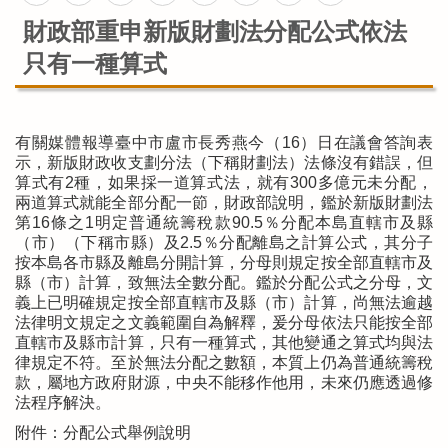
財政部重申新版財劃法分配公式依法
只有一種算式
有關媒體報導臺中市盧市長秀燕今（16）日在議會答詢表
示，新版財政收支劃分法（下稱財劃法）法條沒有錯誤，但
算式有2種，如果採一道算式法，就有300多億元未分配，
兩道算式就能全部分配一節，財政部說明，鑑於新版財劃法
第16條之1明定普通統籌稅款90.5％分配本島直轄市及縣
（市）（下稱市縣）及2.5％分配離島之計算公式，其分子
按本島各市縣及離島分開計算，分母則規定按全部直轄市及
縣（市）計算，致無法全數分配。鑑於分配公式之分母，文
義上已明確規定按全部直轄市及縣（市）計算，尚無法逾越
法律明文規定之文義範圍自為解釋，爰分母依法只能按全部
直轄市及縣市計算，只有一種算式，其他變通之算式均與法
律規定不符。至於無法分配之數額，本質上仍為普通統籌稅
款，屬地方政府財源，中央不能移作他用，未來仍應透過修
法程序解決。
附件：分配公式舉例說明