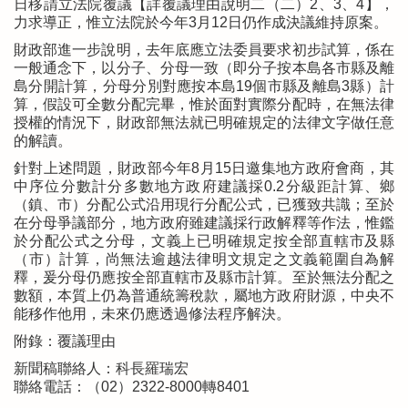
日移請立法院覆議【詳覆議理由說明二（二）2、3、4】，
力求導正，惟立法院於今年3月12日仍作成決議維持原案。
財政部進一步說明，去年底應立法委員要求初步試算，係在
一般通念下，以分子、分母一致（即分子按本島各市縣及離
島分開計算，分母分別對應按本島19個市縣及離島3縣）計
算，假設可全數分配完畢，惟於面對實際分配時，在無法律
授權的情況下，財政部無法就已明確規定的法律文字做任意
的解讀。
針對上述問題，財政部今年8月15日邀集地方政府會商，其
中序位分數計分多數地方政府建議採0.2分級距計算、鄉
（鎮、市）分配公式沿用現行分配公式，已獲致共識；至於
在分母爭議部分，地方政府雖建議採行政解釋等作法，惟鑑
於分配公式之分母，文義上已明確規定按全部直轄市及縣
（市）計算，尚無法逾越法律明文規定之文義範圍自為解
釋，爰分母仍應按全部直轄市及縣市計算。至於無法分配之
數額，本質上仍為普通統籌稅款，屬地方政府財源，中央不
能移作他用，未來仍應透過修法程序解決。
附錄：覆議理由
新聞稿聯絡人：科長羅瑞宏
聯絡電話：（02）2322-8000轉8401