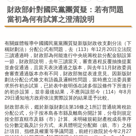
財政部針對國民黨團質疑：若有問題
當初為何有試算之澄清說明
有關媒體報導中國國民黨黨團質疑新版財政收支劃分法（下
稱財劃法）分配公式有問題，去（113）年12月20日立法院
三讀通過時，財政部為何能進行中央統籌稅款分配金額設算
一節，財政部說明，去年三讀當天，審查過程反覆抽換提案
並倉促通過，且當天表決通過之版本，與去年11月財政委員
會審查通過版本亦有不同，財政部無從表達意見。因新版財
劃法分配公式條文有語義及邏輯性問題，當時應立法委員要
求所作初步試算，已於表中敘明係在諸多假設條件下所進行
的初步設算，並非最後結果，不應與該部今（114）年8月
29日通知地方政府依法實際設算的結果逕予比較。
財政部表示，鑑於新版財劃法第16條之1所訂普通統籌稅款
分配公式，分子按本島各市縣及離島分開計算，分母則規定
按全部直轄市及縣（市）計算、未明確規範財產稅成長率序
位分數定義及計分方式、未具體明定分配鄉（鎮、市）之核
計項目、指標及權重等爭議問題，前經行政院於今年2月27