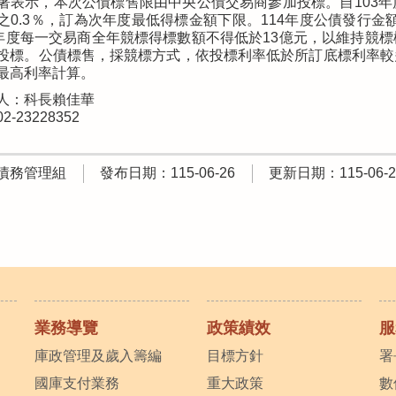
署表示，本次公債標售限由中央公債交易商參加投標。自103
之0.3％，訂為次年度最低得標金額下限。114年度公債發行金額為
5年度每一交易商全年競標得標數額不得低於13億元，以維持競
投標。公債標售，採競標方式，依投標利率低於所訂底標利率較
最高利率計算。
人：科長賴佳華
-23228352
債務管理組
發布日期：115-06-26
更新日期：115-06-2
業務導覽
政策績效
服
庫政管理及歲入籌編
目標方針
署
國庫支付業務
重大政策
數