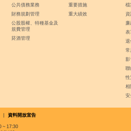
公共債務業務
重要措施
檔
財務規劃管理
重大績效
資
公股股權、特種基金及
廉
規費管理
表
菸酒管理
退
常
影
聯
性
相
安
|
資料開放宣告
~ 17:30