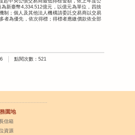
年度起中央公債交易商最低得標金額，依上年度公
新臺幣4,334.512億元，以億元為單位，四捨
標機制；個人及其他法人機構請委託交易商以交易
多者為優先，依次得標；得標者應繳價款依全部
6
點閱次數：521
務園地
長信箱
位資源