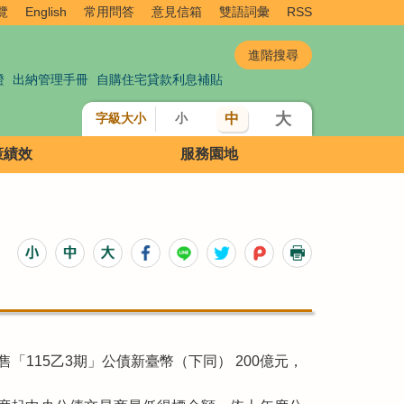
覽
English
常用問答
意見信箱
雙語詞彙
RSS
證
出納管理手冊
自購住宅貸款利息補貼
大
中
字級大小
小
策績效
服務園地
「115乙3期」公債新臺幣（下同） 200億元，