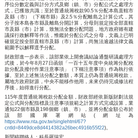
序位分數定義與計分方式及鄉（鎮、市）分配公式之處理方
式，已獲致共識；至於普通統籌稅款90.5％分配本島直轄市
及縣（市）（下稱市縣）及2.5％分配離島之計算公式，其
分子按本島各市縣及離島分開計算，分母則規定按全部直轄
市及縣（市）計算，致無法全數分配問題，地方政府雖有建
議採行政解釋等作法，惟鑑於分配公式之分母，文義上已明
確規定按全部直轄市及縣（市）計算，尚無法逾越法律文義
範圍予以解釋逕予分配。
財政部進一步表示，該部業依上開會議結論通盤研議處理方
式後，於今年8月27日函頒「一百十五年度中央統籌分配稅
款分配及撥付作業注意事項」（下稱注意事項）作為執行依
據。至於上述無法分配之數額，本質上仍為普通統籌稅款，
屬地方政府財源，中央不能移作他用，未來仍待完成修法程
序後，始得進行分配。
115年度普通統籌稅款分配金額，財政部經依新版財劃法規
定公式與分配指標及注意事項規範之計算方式完成設算，業
通知22個市縣及198個鄉（鎮、市），並將分配金額公布於
該部國庫署網站(網址為
https://www.nta.gov.tw/singlehtml/67?
cntId=8449dce8d4414382a26bec4916b55f22
)。
新聞稿聯絡人：科長羅瑞宏