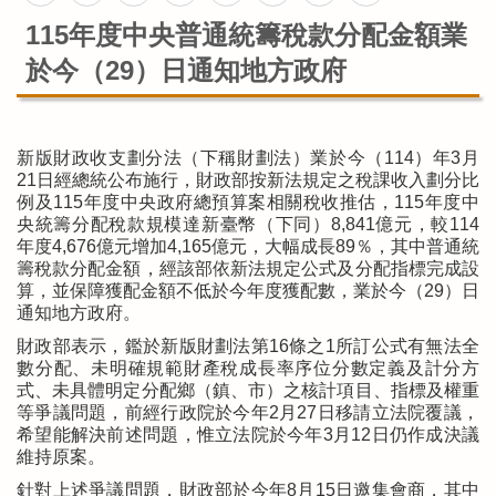
115年度中央普通統籌稅款分配金額業
於今（29）日通知地方政府
新版財政收支劃分法（下稱財劃法）業於今（114）年3月
21日經總統公布施行，財政部按新法規定之稅課收入劃分比
例及115年度中央政府總預算案相關稅收推估，115年度中
央統籌分配稅款規模達新臺幣（下同）8,841億元，較114
年度4,676億元增加4,165億元，大幅成長89％，其中普通統
籌稅款分配金額，經該部依新法規定公式及分配指標完成設
算，並保障獲配金額不低於今年度獲配數，業於今（29）日
通知地方政府。
財政部表示，鑑於新版財劃法第16條之1所訂公式有無法全
數分配、未明確規範財產稅成長率序位分數定義及計分方
式、未具體明定分配鄉（鎮、市）之核計項目、指標及權重
等爭議問題，前經行政院於今年2月27日移請立法院覆議，
希望能解決前述問題，惟立法院於今年3月12日仍作成決議
維持原案。
針對上述爭議問題，財政部於今年8月15日邀集會商，其中