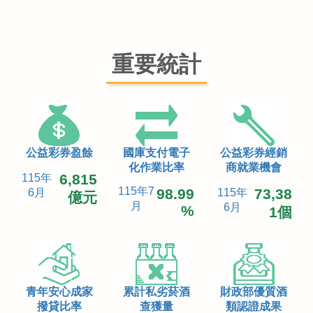
重要統計
公益彩券盈餘
國庫支付電子
公益彩券經銷
化作業比率
商就業機會
6,815
115年
115年7
98.99
73,38
6月
115年
億元
月
6月
%
1個
青年安心成家
累計私劣菸酒
財政部優質酒
撥貸比率
查獲量
類認證成果