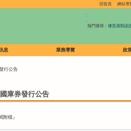
回首頁
網站導
:
:
熱門搜尋：
優質酒類認
訊息
業務導覽
政
券發行公告
度國庫券發行公告
閱附檔』