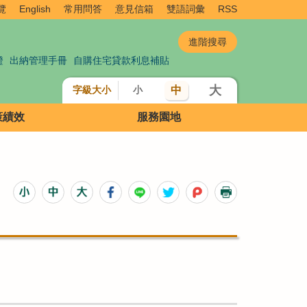
覽
English
常用問答
意見信箱
雙語詞彙
RSS
證
出納管理手冊
自購住宅貸款利息補貼
大
中
字級大小
小
策績效
服務園地