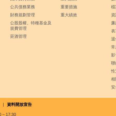
公共債務業務
重要措施
檔
財務規劃管理
重大績效
資
公股股權、特種基金及
廉
規費管理
表
菸酒管理
退
常
影
聯
性
相
安
|
資料開放宣告
~ 17:30