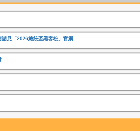
情請見「2026總統盃黑客松」官網
付