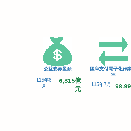
公益彩券盈餘
國庫支付電子化作
率
6,815億
115年6
115年7月
98.9
月
元