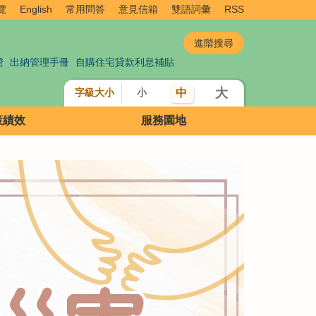
覽
English
常用問答
意見信箱
雙語詞彙
RSS
證
出納管理手冊
自購住宅貸款利息補貼
大
中
字級大小
小
策績效
服務園地