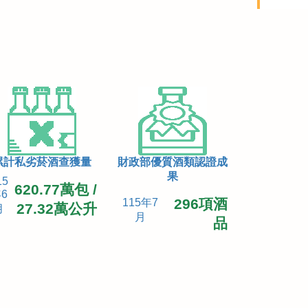
累計私劣菸酒查獲量
財政部優質酒類認證成
果
15
620.77萬包 /
6
296項酒
115年7
27.32萬公升
月
月
品