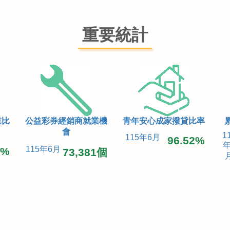
重要統計
業比
公益彩券經銷商就業機
青年安心成家撥貸比率
會
1
115年6月
96.52%
年
115年6月
9%
73,381個