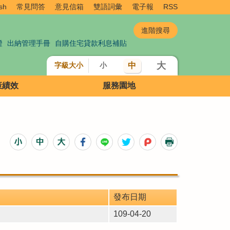
sh
常見問答
意見信箱
雙語詞彙
電子報
RSS
證
出納管理手冊
自購住宅貸款利息補貼
大
中
字級大小
小
策績效
服務園地
發布日期
109-04-20