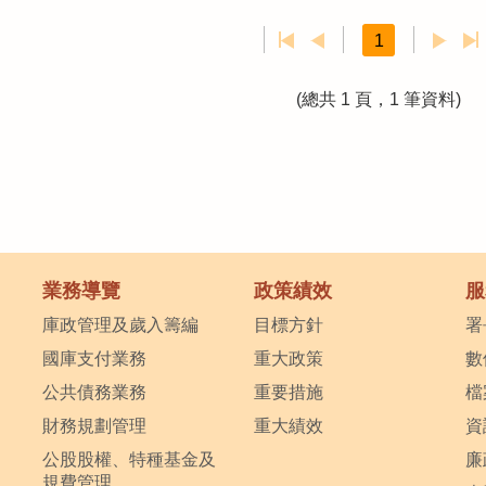
1
(總共 1 頁，1 筆資料)
業務導覽
政策績效
服
庫政管理及歲入籌編
目標方針
署
國庫支付業務
重大政策
數
公共債務業務
重要措施
檔
財務規劃管理
重大績效
資
公股股權、特種基金及
廉
規費管理