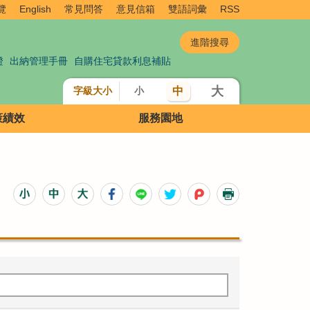
覽
English
常見問答
意見信箱
雙語詞彙
RSS
證
出納管理手冊
自購住宅貸款利息補貼
大
中
字級大小
小
策績效
服務園地