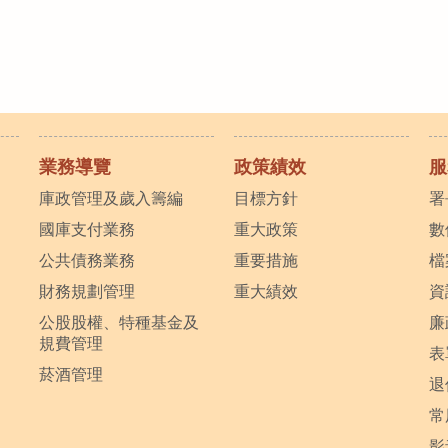
業務導覽
政策績效
服
庫政管理及歲入籌編
目標方針
署
國庫支付業務
重大政策
數
公共債務業務
重要措施
檔
財務規劃管理
重大績效
資
公股股權、特種基金及
廉
規費管理
表
菸酒管理
退
常
影