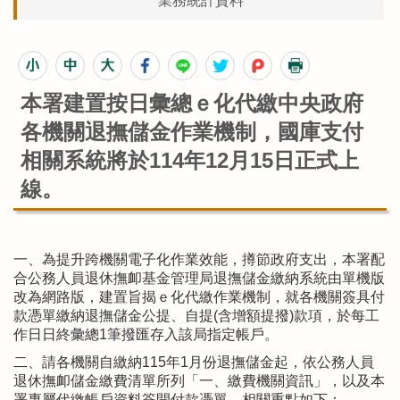
業務統計資料
本署建置按日彙總ｅ化代繳中央政府
各機關退撫儲金作業機制，國庫支付
相關系統將於114年12月15日正式上
線。
一、為提升跨機關電子化作業效能，撙節政府支出，本署配
合公務人員退休撫卹基金管理局退撫儲金繳納系統由單機版
改為網路版，建置旨揭ｅ化代繳作業機制，就各機關簽具付
款憑單繳納退撫儲金公提、自提(含增額提撥)款項，於每工
作日日終彙總1筆撥匯存入該局指定帳戶。
二、請各機關自繳納115年1月份退撫儲金起，依公務人員
退休撫卹儲金繳費清單所列「一、繳費機關資訊」，以及本
署專屬代繳帳戶資料簽開付款憑單。相關重點如下：