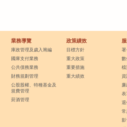
業務導覽
政策績效
服
庫政管理及歲入籌編
目標方針
署
國庫支付業務
重大政策
數
公共債務業務
重要措施
檔
財務規劃管理
重大績效
資
公股股權、特種基金及
廉
規費管理
表
菸酒管理
退
常
影