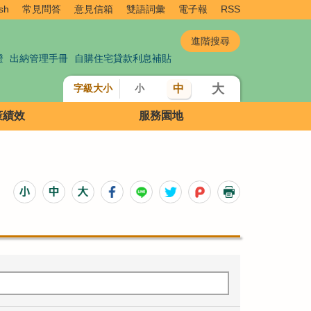
sh
常見問答
意見信箱
雙語詞彙
電子報
RSS
證
出納管理手冊
自購住宅貸款利息補貼
大
中
字級大小
小
策績效
服務園地