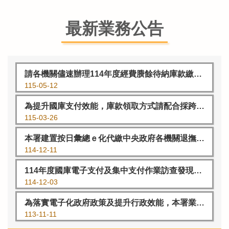
最新業務公告
請各機關儘速辦理114年度經費賸餘待納庫款繳庫及通報作業
115-05-12
為提升國庫支付效能，庫款領取方式請配合採跨行通匯直接存入受款人金融機構存款帳戶辦理。
115-03-26
本署建置按日彙總ｅ化代繳中央政府各機關退撫儲金作業機制，國庫支付相關系統將於114年12月15日正式上線。
114-12-11
114年度國庫電子支付及集中支付作業訪查發現受訪機關需強化事項
114-12-03
為落實電子化政府政策及提升行政效能，本署業建置國庫支票逾發票日期5年未兌領原因ｅ化回復機制，並自113年11月18日上線。
113-11-11