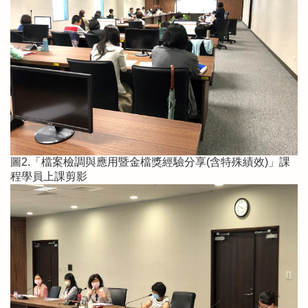
圖2.「檔案檢調與應用暨金檔獎經驗分享(含特殊績效)」課
程學員上課剪影