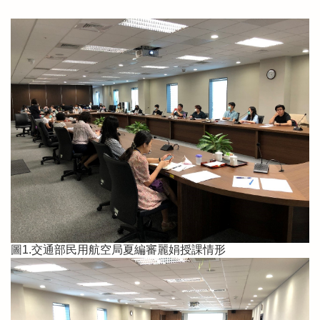
圖1.交通部民用航空局夏編審麗娟授課情形